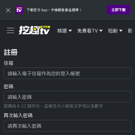
×
立即下載
下載官方 App，手機觀看最佳選擇！
精選
免費看TV
短劇
影
註冊
信箱
密碼
密碼為 6-12 個字元，且需含大小寫英文字母以及數字
再次輸入密碼