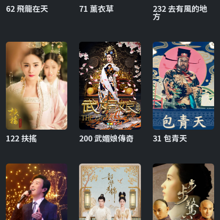
62 飛龍在天
71 薰衣草
232 去有風的地
方
122 扶搖
200 武媚娘傳奇
31 包青天