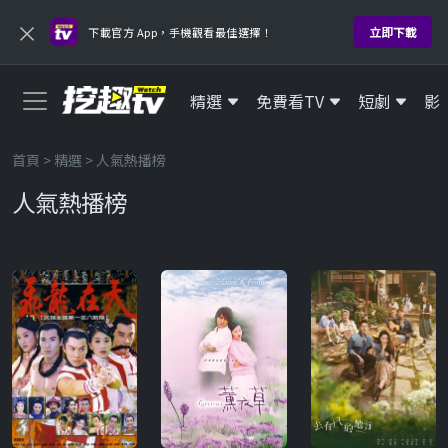
×
立即下載
下載官方 App，手機觀看最佳選擇！
精選
免費看TV
短劇
影
首頁
>
精選
> 人氣熱播榜
人氣熱播榜