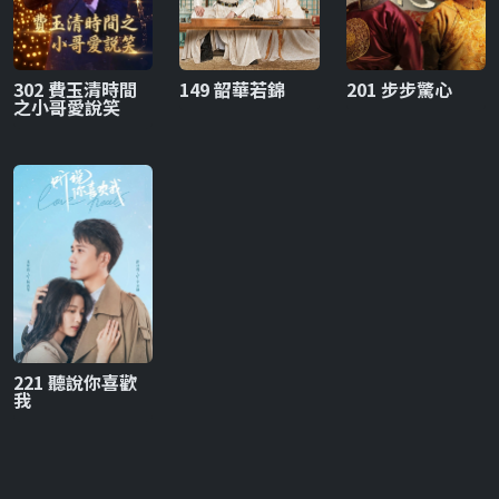
302 費玉清時間
149 韶華若錦
201 步步驚心
之小哥愛說笑
221 聽說你喜歡
我