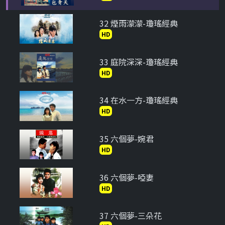
32 煙雨濛濛-瓊瑤經典
HD
33 庭院深深-瓊瑤經典
HD
34 在水一方-瓊瑤經典
HD
35 六個夢-婉君
HD
36 六個夢-啞妻
HD
37 六個夢-三朵花