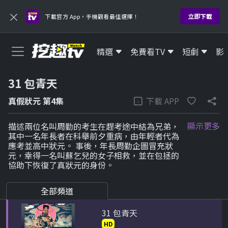
×
2 寰宇新聞台灣台
立即下載
下載官方 App，手機觀看最佳選擇！
HD
精選
免費看TV
短劇
影
3 三立新聞iNEWS
HD
31 包青天
4 運通財經綜合台
下載 APP
真假狀元 第4集
HD
顯示更多
描述兩位名叫周勤的考生在趕考途中結為兄弟，
16 博斯運動一台
其中一名年長者在科舉前夕重病，由年輕者代為
應考並高中狀元。 事後，年長周勤企圖冒充狀
HD
元，幸得一名叫蘇乞兒的女子相救，並在包拯的
協助下恢復了真狀元的身份。
17 智林體育台
HD
全部頻道
31 包青天
HD