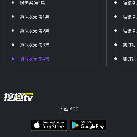
鍘美案 第6集
貍貓換
HD
真假狀元 第1集
貍貓換
71 薰衣草
HD
真假狀元 第2集
貍貓換
113 與君初相識
真假狀元 第3集
雙釘記
HD
真假狀元 第4集
雙釘記
114 恰似故人歸
HD
115 九重紫
HD
下載 APP
116 玉面桃花總相逢
HD