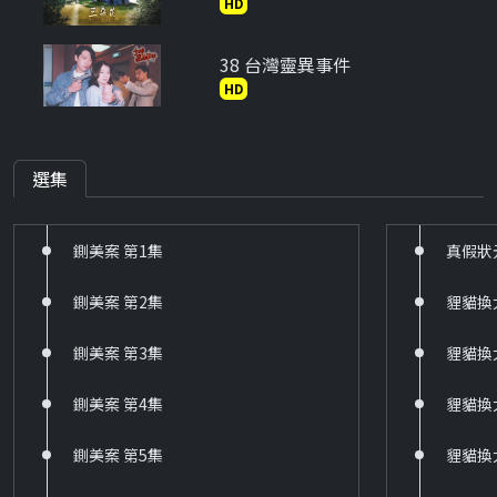
HD
38 台灣靈異事件
HD
39 京城四少
HD
選集
40 新兵日記
鍘美案 第1集
真假狀
HD
鍘美案 第2集
貍貓換
60 戲說台灣
HD
鍘美案 第3集
貍貓換
61 台灣霹靂火
鍘美案 第4集
貍貓換
HD
鍘美案 第5集
貍貓換
62 飛龍在天