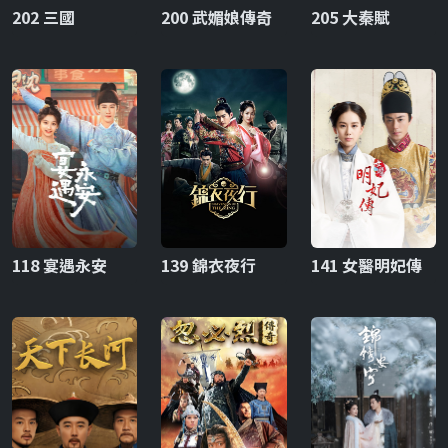
202 三國
200 武媚娘傳奇
205 大秦賦
118 宴遇永安
139 錦衣夜行
141 女醫明妃傳