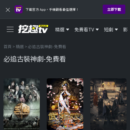
×
立即下載
下載官方 App，手機觀看最佳選擇！
精選
免費看TV
短劇
影
首頁
>
精選
> 必追古裝神劇-免費看
必追古裝神劇-免費看