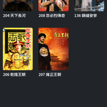
204 天下長河
208 忽必烈傳奇
136 錦繡安寧
206 乾隆王朝
207 雍正王朝