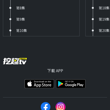
230 陪你一起好好吃飯
HD
第8集
第18集
231 歡樂家長群
第9集
第19集
HD
第10集
第20集
232 去有風的地方
HD
233 心跳源計畫
HD
下載 APP
234 幸福二重奏
HD
235 好好說話
HD