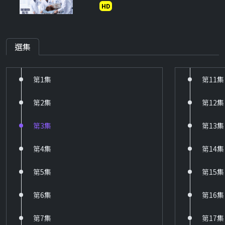
HD
225 芥子時光
HD
選集
226 不惑之旅
第1集
第11集
HD
第2集
第12集
227 那些回不去的年少時光
HD
第3集
第13集
228 穿越火線
第4集
第14集
HD
第5集
第15集
229 半暖時光
第6集
第16集
HD
第7集
第17集