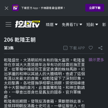
×
146 落花時節又逢君
立即下載
下載官方 App，手機觀看最佳選擇！
HD
精選
免費看TV
短劇
影
147 時光之城
HD
206 乾隆王朝
148 班淑傳奇
下載 APP
第3集
HD
顯示更多
乾隆盛世，大清朝前所未有的強大富庶。乾隆皇
149 韶華若錦
帝在京城大大嘉獎連年治旱有功的甘肅巡撫王亶
望，從軍報中捕捉到王亶望貪瀆的蛛絲馬跡。初
HD
出茅廬的和珅以其過人的大膽精明，查處了這個
有清以來最大的貪案，給乾隆留下了深刻印象。
200 武媚娘傳奇
太后聖壽，各地督撫爭相攀比捐銀，禦使錢峰連
參十大督撫的貪污，此事震驚乾隆。和珅主動請
HD
命，一舉查出首貪也是舊友的國泰，官升軍機
處。
201 步步驚心
乾隆南巡期間，發現反清書籍，果斷懲辦此事，
並祭拜明朝反清義士史可法，一舉征服世人。但
HD