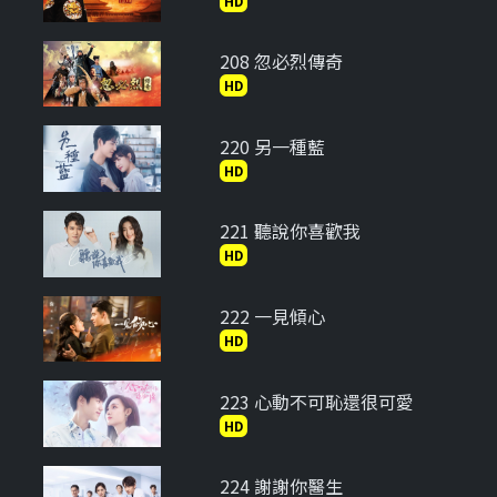
HD
208 忽必烈傳奇
HD
220 另一種藍
HD
221 聽說你喜歡我
HD
222 一見傾心
HD
223 心動不可恥還很可愛
HD
224 謝謝你醫生