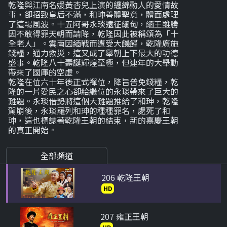
乾隆與江南名媛黃杏兒上演的纏綿動人的愛情故
事，卻招致皇后不滿，和珅善體聖意，體面處理
202 三國
了這場風波。十五阿哥永琰遠征緬甸，緬王雖勝
因不敢得罪天朝而請降，乾隆因此被稱頌為「十
HD
全老人」。雲南因緬戰而遭受大饑饉，乾隆廣施
錢糧，通力救災，這又成了舉朝上下最大的功德
203 三國機密之潛龍在淵
盛事。乾隆八十壽誕輝煌至極，但連年的大舉動
帶來了國庫的空虛。
HD
乾隆在位六十年後正式禪位，降旨普免錢糧，乾
隆的一片愛民之心卻給繼位的永琰帶來了巨大的
204 天下長河
難題。永琰借勢將這個大難題推給了和珅，乾隆
駕崩後，永琰羅列和珅的種種罪名，處死了和
HD
珅，這也標誌著乾隆王朝的結束，新的嘉慶王朝
的真正開始。
205 大秦賦
HD
全部頻道
206 乾隆王朝
HD
207 雍正王朝