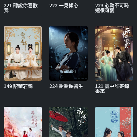
221 聽說你喜歡
222 一見傾心
223 心動不可恥
我
還很可愛
149 韶華若錦
224 謝謝你醫生
121 雲中誰寄錦
書來