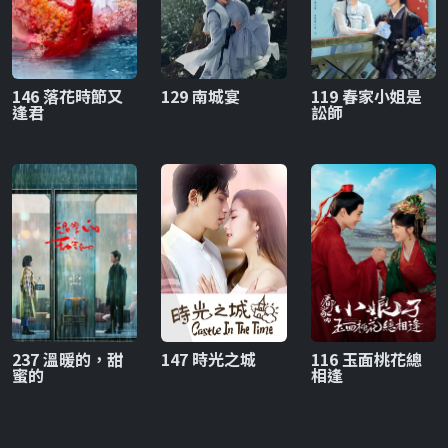
146 落花時節又
129 南城宴
119 春家小姐是
逢君
訟師
237 溫暖的，甜
147 時光之城
116 玉面桃花總
蜜的
相逢