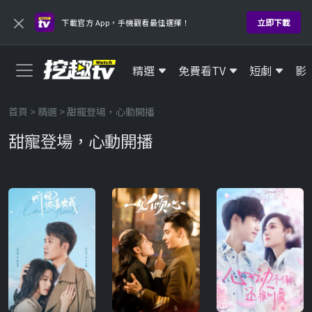
×
立即下載
下載官方 App，手機觀看最佳選擇！
精選
免費看TV
短劇
影
首頁
>
精選
> 甜寵登場，心動開播
甜寵登場，心動開播