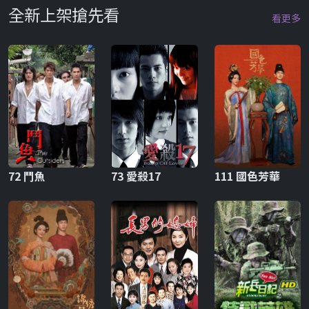
全新上架搶先看
看更多
72 鬥魚
73 愛殺17
111 國色芳華