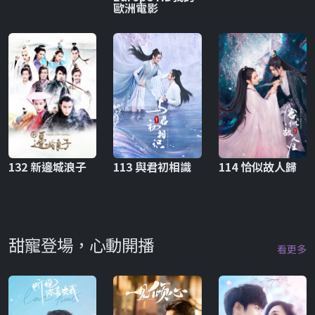
歐洲電影
132 新邊城浪子
113 與君初相識
114 恰似故人歸
甜寵登場，心動開播
看更多