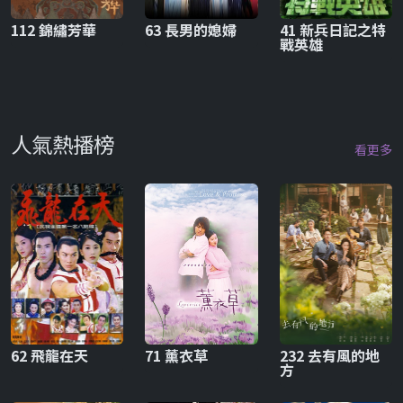
112 錦繡芳華
63 長男的媳婦
41 新兵日記之特
戰英雄
人氣熱播榜
看更多
62 飛龍在天
71 薰衣草
232 去有風的地
方