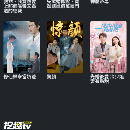
救命，我竟然愛
先試婚再說，竟
神龍帝尊
上那個嘴毒又霸
然嫁進億萬豪門
道的總裁
修仙歸來當奶爸
驚顏
先婚後愛 冷少追
妻有點甜