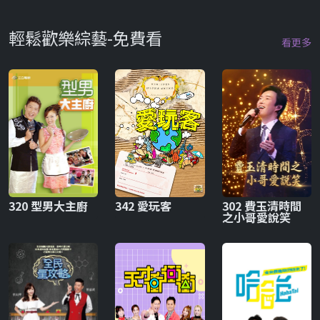
輕鬆歡樂綜藝-免費看
看更多
320 型男大主廚
342 愛玩客
302 費玉清時間
之小哥愛說笑