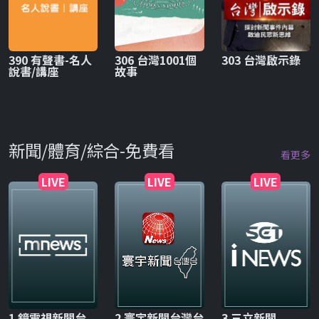
390 有聲書-名人
306 台灣1001個
303 台灣啟示錄
說書/講座
故事
新聞/體育/綜合-免費看
看更多
LIVE
LIVE
LIVE
1 鏡電視新聞台
2 寰宇新聞台灣台
3 三立新聞