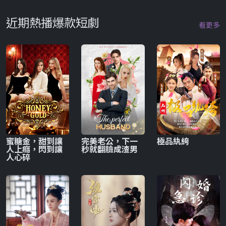
近期熱播爆款短劇
看更多
蜜糖金，甜到讓
完美老公，下一
極品紈絝
人上癮，閃到讓
秒就翻臉成渣男
人心碎