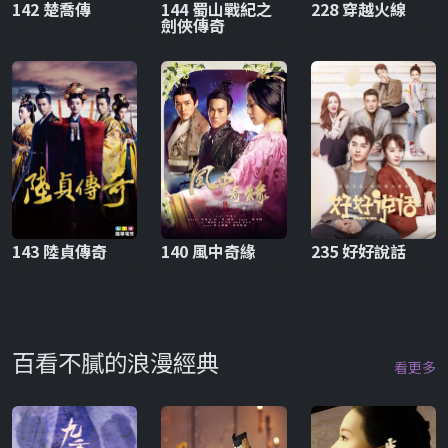
142 楚喬傳
144 蜀山戰紀之
228 穿越火線
劍俠傳奇
143 陸貞傳奇
140 風中奇緣
235 好好說話
百看不膩的浪漫經典
看更多