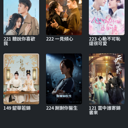
221 聽說你喜歡
222 一見傾心
223 心動不可恥
我
還很可愛
149 韶華若錦
224 謝謝你醫生
121 雲中誰寄錦
書來