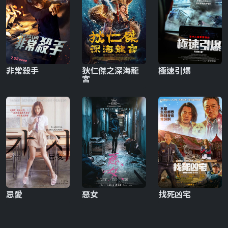
非常殺手
狄仁傑之深海龍
極速引爆
宮
忌愛
惡女
找死凶宅