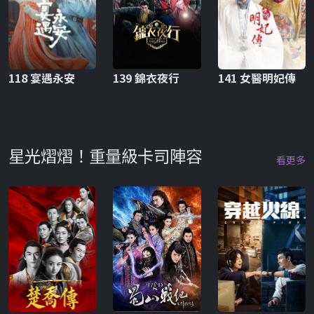
118 宴遇永安
139 錦衣夜行
141 女醫明妃傳
星光熠熠！重量級卡司陣容
看更多