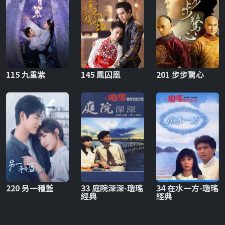
115 九重紫
145 鳳囚凰
201 步步驚心
220 另一種藍
33 庭院深深-瓊瑤
34 在水一方-瓊瑤
經典
經典