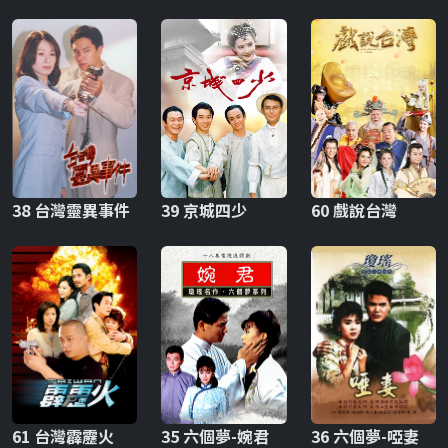
38 台灣靈異事件
39 京城四少
60 戲說台灣
61 台灣霹靂火
35 六個夢-婉君
36 六個夢-啞妻