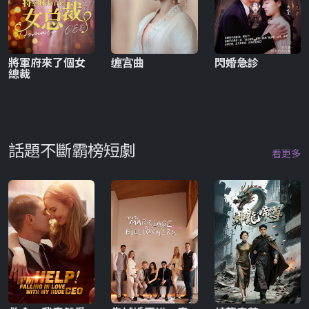
將軍府來了個女
缠宫曲
閃婚急診
總裁
話題不斷霸榜短劇
看更多