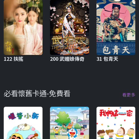
122 扶搖
200 武媚娘傳奇
31 包青天
必看懷舊卡通-免費看
看更多