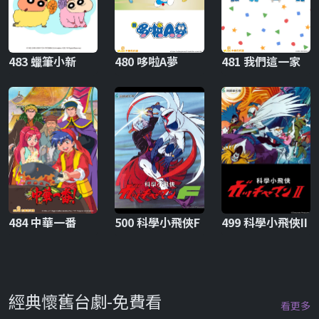
483 蠟筆小新
480 哆啦A夢
481 我們這一家
484 中華一番
500 科學小飛俠F
499 科學小飛俠II
經典懷舊台劇-免費看
看更多