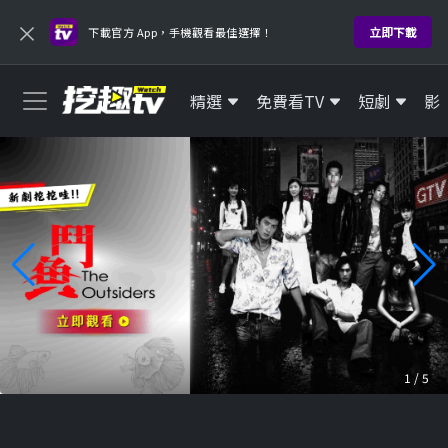
×
立即下載
下載官方 App，手機觀看最佳選擇！
精選
免費看TV
短劇
影
1
/
5