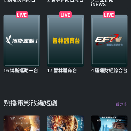
iNEWS
LIVE
LIVE
LIVE
16 博斯運動一台
17 智林體育台
4 運通財經綜合台
熱播電影改編短劇
看更多