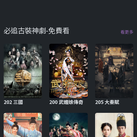
必追古裝神劇-免費看
看更多
202 三國
200 武媚娘傳奇
205 大秦賦