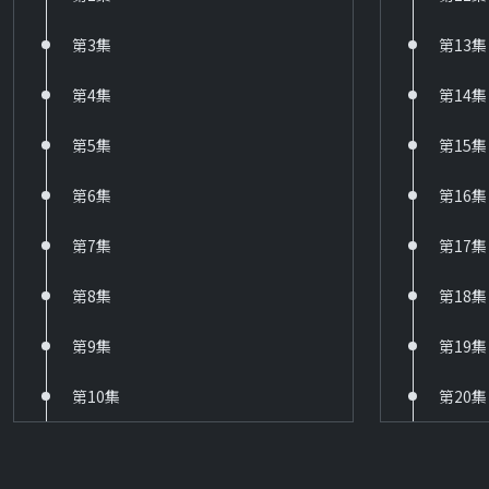
200 武媚娘傳奇
HD
第3集
第13集
201 步步驚心
第4集
第14集
HD
第5集
第15集
202 三國
第6集
第16集
HD
第7集
第17集
203 三國機密之潛龍在淵
HD
第8集
第18集
204 天下長河
第9集
第19集
HD
第10集
第20集
205 大秦賦
HD