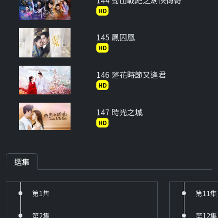
HD
145 鳳囚凰
HD
146 落花時節又逢君
HD
147 時光之城
HD
148 班淑傳奇
HD
選集
149 韶華若錦
第1集
第11集
HD
第2集
第12集