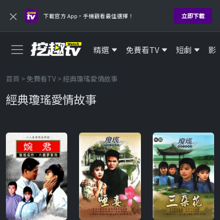
×
立即下載
下載官方 App，手機觀看最佳選擇！
精選
免費看TV
短劇
影
首頁
>
免費看TV
> 經典瓊瑤愛情故事
經典瓊瑤愛情故事