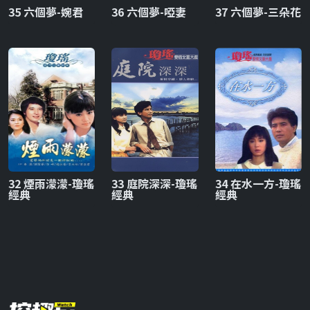
35 六個夢-婉君
36 六個夢-啞妻
37 六個夢-三朵花
32 煙雨濛濛-瓊瑤
33 庭院深深-瓊瑤
34 在水一方-瓊瑤
經典
經典
經典