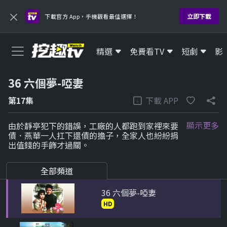
HD
×
立即下載
下載官方 App，手機觀看最佳選擇！
32 煙雨濛濛-瓊瑤經典
HD
精選
免費看TV
短劇
影
33 庭院深深-瓊瑤經典
36 六個夢-啞妻
HD
下載 APP
第17集
34 在水一方-瓊瑤經典
顯示更多
由於靜亭犯下的錯誤，工廠的人都跑到家裡來要
HD
債．燕華一人扛下還債的擔子，全家人也紛紛捐
出值錢的手飾才過關。
35 六個夢-婉君
HD
全部頻道
36 六個夢-啞妻
HD