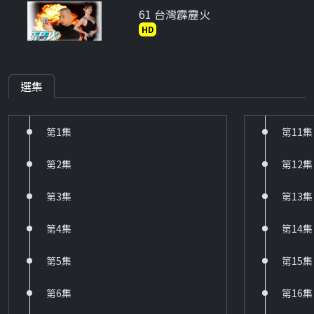
61 台灣霹靂火
HD
62 飛龍在天
HD
選集
63 長男的媳婦
第1集
第11集
HD
第2集
第12集
71 薰衣草
HD
第3集
第13集
72 鬥魚
第4集
第14集
HD
第5集
第15集
73 愛殺17
第6集
第16集
HD