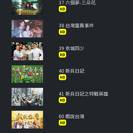
37 六個夢-三朵花
HD
38 台灣靈異事件
HD
39 京城四少
HD
40 新兵日記
HD
41 新兵日記之特戰英雄
HD
60 戲說台灣
HD