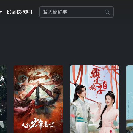
影劇挖挖哇!
劇