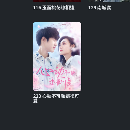
116 玉面桃花總相逢
129 南城宴
223 心動不可恥還很可
愛