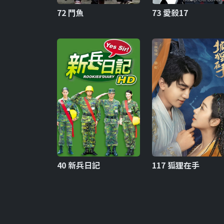
72 鬥魚
73 愛殺17
40 新兵日記
117 狐狸在手