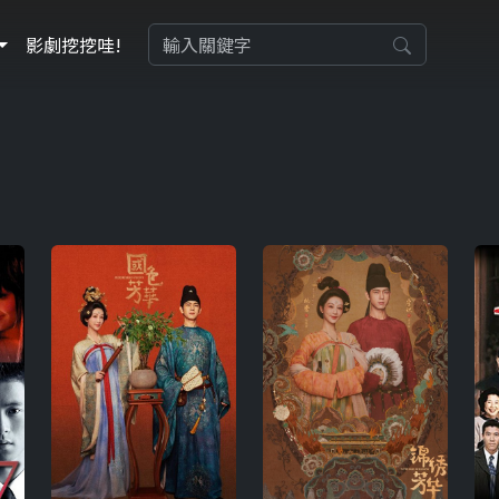
影劇挖挖哇!