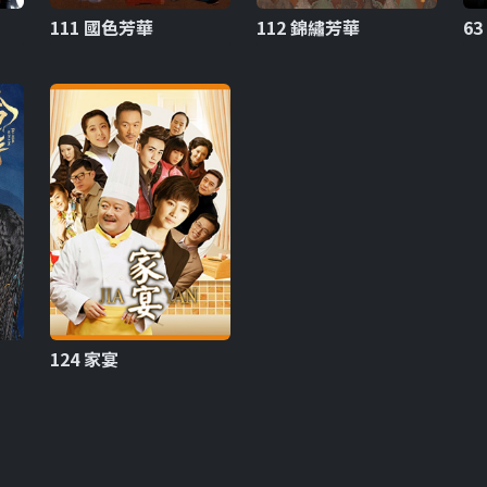
111 國色芳華
112 錦繡芳華
6
124 家宴