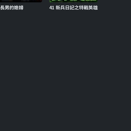
3 長男的媳婦
41 新兵日記之特戰英雄