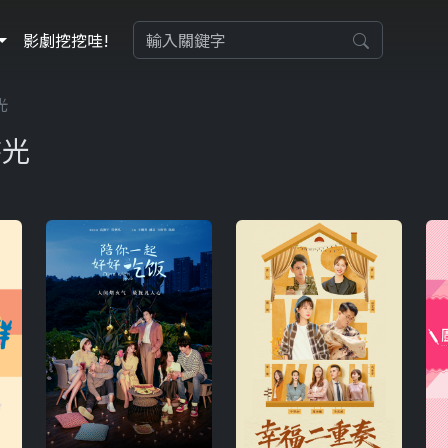
影劇挖挖哇!
光
時光