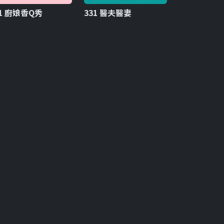
21 廚娘香Q秀
331 醫夫醫妻