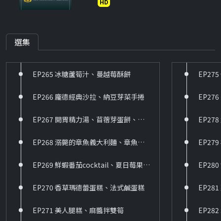
HD
346 北台灣生活誌
HD
選集
347 南台灣生活誌
EP265 冰糖蘆筍汁、蔓越莓酥餅
EP27
HD
EP266 龐德經典沙拉、納豆芽菜手捲
EP2
348 亞洲生活台
HD
EP267 開胃精力湯、苜蓿芽蛋餅、雙芽味噌拉麵、罐裝沙拉
371 滾動力 rollor
EP268 溺斃的章魚義大利麵、章魚馬鈴薯沙拉
EP27
HD
EP269 鮮蝦番茄cocktail、夏日莓果白酒凍
372 台灣舊時光
EP270 香草瑪德蕾蛋糕、法式鹹蛋糕
EP2
HD
EP271 美人腿糕、麻醬拌雙筍
373 靖天人文台