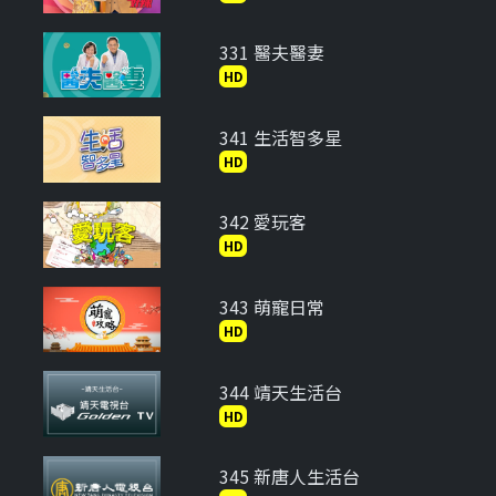
331 醫夫醫妻
HD
341 生活智多星
HD
342 愛玩客
HD
343 萌寵日常
HD
344 靖天生活台
HD
345 新唐人生活台