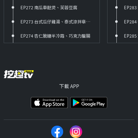
HD
EP272 南瓜車麩煲、芙蓉豆腐
EP28
374 鏡新聞-大師系列
EP273 台式瓜仔雞湯、泰式涼拌章魚、日式親子丼
HD
EP274 杏仁脆糖半冷霜、巧克力臘腸
EP2
390 有聲書-名人說書/講座
HD
435 霹靂劍蹤
HD
下載 APP
436 霹靂兵燹之刀戟戡魔錄
HD
443 霹靂神州系列
HD