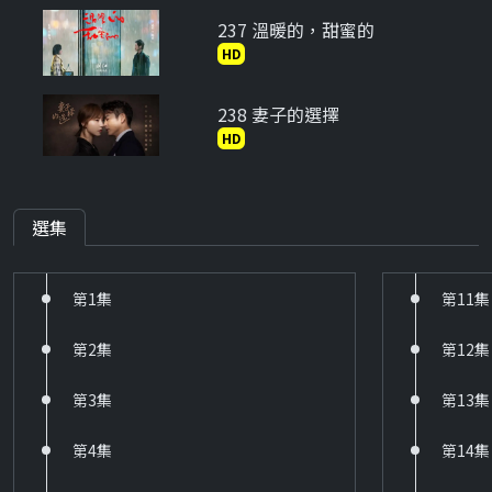
237 溫暖的，甜蜜的
HD
238 妻子的選擇
HD
271 恐怖映畫館
HD
選集
272 My Cinema Europe HD我的歐洲電影
第1集
第11集
HD
第2集
第12集
301 天才衝衝衝
HD
第3集
第13集
302 費玉清時間之小哥愛說笑
第4集
第14集
HD