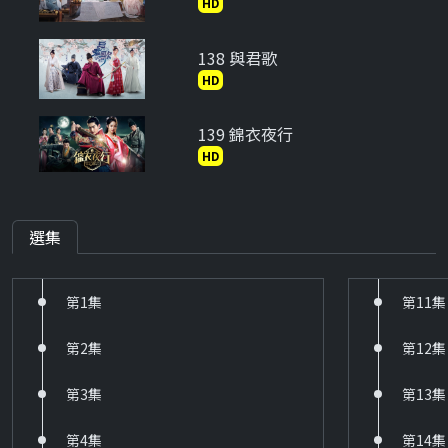
HD
138 與君歌
HD
139 錦衣夜行
HD
140 風中奇緣
HD
選集
141 女醫明妃傳
第1集
第11集
HD
第2集
第12集
142 楚喬傳
HD
第3集
第13集
143 陸貞傳奇
第4集
第14集