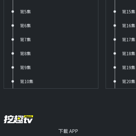
HD
第5集
第15集
144 蜀山戰紀之劍俠傳奇
第6集
第16集
HD
第7集
第17集
145 鳳囚凰
HD
第8集
第18集
146 落花時節又逢君
第9集
第19集
HD
第10集
第20集
147 時光之城
HD
148 班淑傳奇
HD
下載 APP