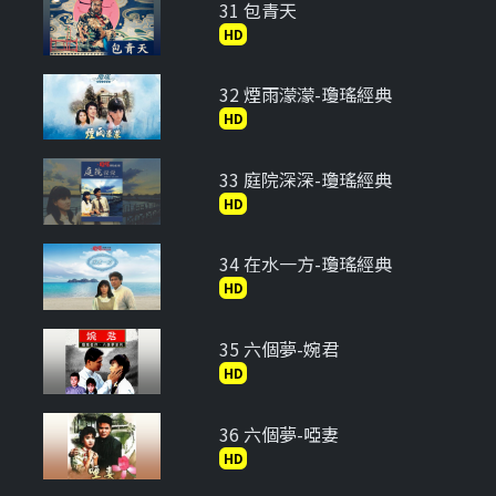
31 包青天
HD
32 煙雨濛濛-瓊瑤經典
HD
33 庭院深深-瓊瑤經典
HD
34 在水一方-瓊瑤經典
HD
35 六個夢-婉君
HD
36 六個夢-啞妻
HD