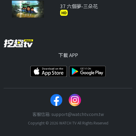
37 六個夢-三朵花
HD
38 台灣靈異事件
HD
39 京城四少
下載 APP
HD
40 新兵日記
HD
41 新兵日記之特戰英雄
HD
客服信箱: support@watchtv.com.tw
60 戲說台灣
Copyright © 2026 WATCH TV All Rights Reserved
HD