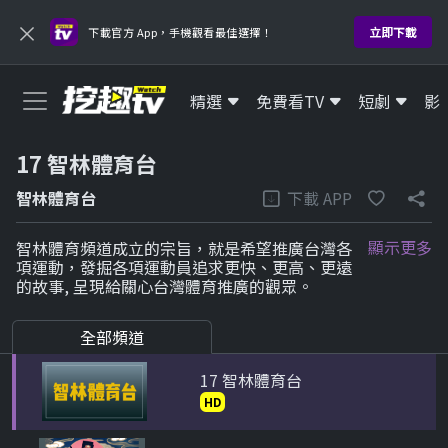
HD
×
立即下載
下載官方 App，手機觀看最佳選擇！
2 寰宇新聞台灣台
HD
精選
免費看TV
短劇
影
3 三立新聞iNEWS
17 智林體育台
HD
下載 APP
智林體育台
4 運通財經綜合台
顯示更多
智林體育頻道成立的宗旨，就是希望推廣台灣各
HD
項運動，發掘各項運動員追求更快、更高、更遠
的故事, 呈現給關心台灣體育推廣的觀眾。
16 博斯運動一台
HD
全部頻道
17 智林體育台
HD