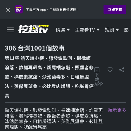
HD
×
立即下載
下載官方 App，手機觀看最佳選擇！
272 My Cinema Europe HD我的歐洲電影
HD
精選
免費看TV
短劇
影
301 天才衝衝衝
306 台灣1001個故事
HD
第11集 熱天爆心梗、肺發電監測、揭律師
302 費玉清時間之小哥愛說笑
淪落、詐騙再飆高、爛尾樓怎避、照顧者悲
HD
下
歌、槲皮素抗癌、泳池菌毒多、日租房違
載
APP
法、英傑展望會、必比登肉燥飯、吃鹹胃癌
303 台灣啟示錄
HD
高
304 全民星攻略
顯示更多
熱天爆心梗、肺發電監測、揭律師淪落、詐騙再
飆高、爛尾樓怎避、照顧者悲歌、槲皮素抗癌、
HD
泳池菌毒多、日租房違法、英傑展望會、必比登
肉燥飯、吃鹹胃癌高