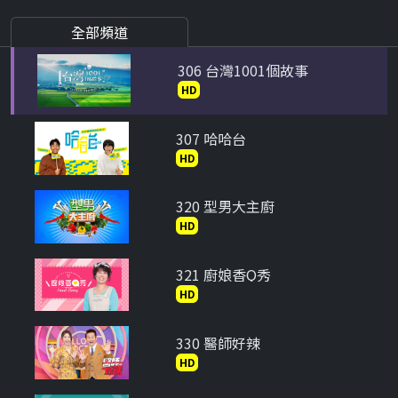
305 現代啟示錄
HD
全部頻道
306 台灣1001個故事
HD
307 哈哈台
HD
320 型男大主廚
HD
321 廚娘香Q秀
HD
330 醫師好辣
HD