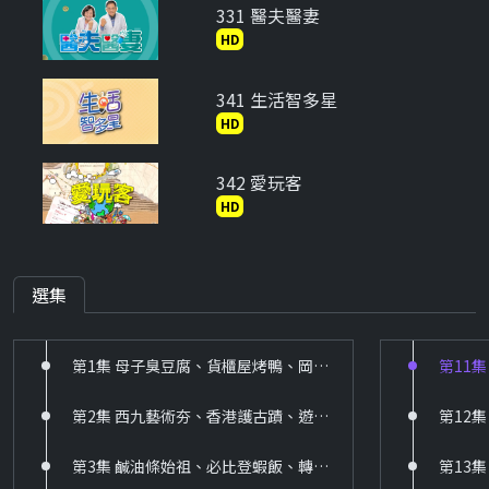
331 醫夫醫妻
HD
341 生活智多星
HD
342 愛玩客
HD
343 萌寵日常
HD
選集
344 靖天生活台
第1集 母子臭豆腐、貨櫃屋烤鴨、岡山麻辣鍋、夜市炸刈包、抵債土魠羹、８０年沙茶鍋、有機木瓜王
HD
第2集 西九藝術夯、香港護古蹟、遊港必飲茶、廟街好走逛、香港好好味、巴賽爾預告
345 新唐人生活台
HD
第3集 鹹油條始祖、必比登蝦飯、轉職烤鴨王、機場豬腳、地瓜球王、藏書羊肉湯