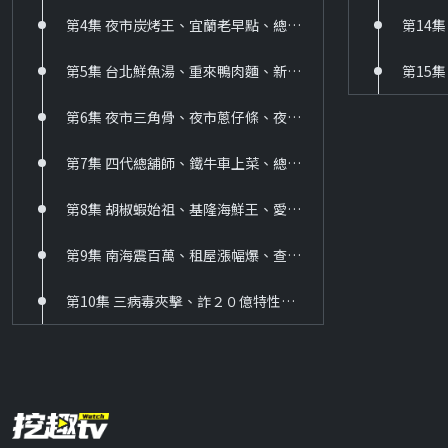
346 北台灣生活誌
第4集 夜市炭烤王、宜蘭老早點、總舖師肉羹、九如滷粿、漁村九孔鍋、高麗菜大餅、棒球肉圓
HD
第5集 台北鮮魚湯、重來鴨肉麵、新店山東餅、主廚牛排攤、浪子肉圓王、阿姨蛋餅、媽祖家常菜
347 南台灣生活誌
第6集 夜市三角骨、夜市蔥仔條、夜市臭薯條、鐵皮臭豆腐、小琉球早餐、榕樹下扣仔嗲、眷村辦桌
HD
第7集 四代總舖師、鐵牛車上菜、總鋪師便當、竹田夯早餐、銀行麵線羹、最老蝦仁飯
348 亞洲生活台
HD
第8集 胡椒蝦始祖、基隆海鮮王、愛心便當嫂、羅東無骨鵝、韓味台生根、花蓮番麥王、寧夏炸魷魚
371 滾動力 rollor
第9集 南海震百萬、租屋漲幅爆、查詐錯方向、最不幸世代、職場Ｚ世代、微退休正夯、主婦退休金、退休族健保、台豬恐淪陷、冷氣機起火
HD
第10集 三病毒夾擊、詐２０億特性、無期不假釋、路怒多瘋狂、無照亂象多、通學路驚險、麵包藏添加、１人戶暴增、車位漲破頭、雙月上飛機、刺身海獸蟲、肌少是警訊
372 台灣舊時光
HD
373 靖天人文台
HD