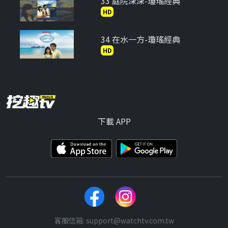
33 庭院深深-瓊瑤經典
HD
34 在水一方-瓊瑤經典
HD
35 六個夢-婉君
HD
36 六個夢-啞妻
下載 APP
HD
37 六個夢-三朵花
HD
38 台灣靈異事件
HD
客服信箱: support@watchtv.com.tw