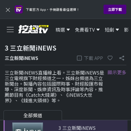
×
立即下載
下載官方 App，手機觀看最佳選擇！
精選
免費看TV
短劇
影
3 三立新聞iNEWS
下載 APP
三立新聞iNEWS
顯示更多
三立新聞iNEWS直播線上看。三立新聞iNEWS是
三立電視旗下財經頻道之一，姊妹台頻道為三立
1 鏡電視新聞台
新聞台。製播內容包括國際時事、財經股匯市報
導、深度新聞、娛樂資訊及時事評論等內容，推
HD
薦節目有《Catch大錢潮》、《iNEWS大世
界》、《錢進大頭條》等。
2 寰宇新聞台灣台
HD
全部頻道
3 三立新聞iNEWS