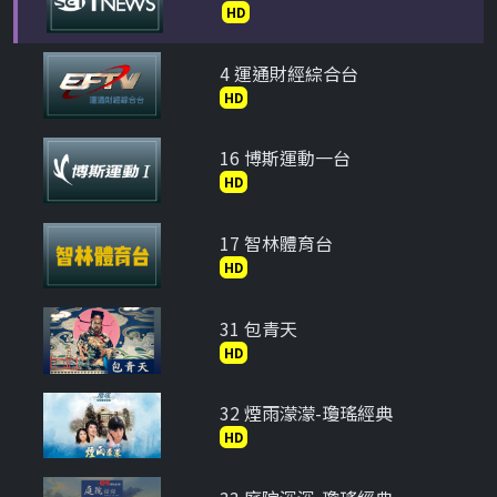
HD
4 運通財經綜合台
HD
16 博斯運動一台
HD
17 智林體育台
HD
31 包青天
HD
32 煙雨濛濛-瓊瑤經典
HD