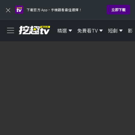
×
立即下載
下載官方 App，手機觀看最佳選擇！
精選
免費看TV
短劇
影