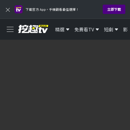
×
立即下載
下載官方 App，手機觀看最佳選擇！
精選
免費看TV
短劇
影