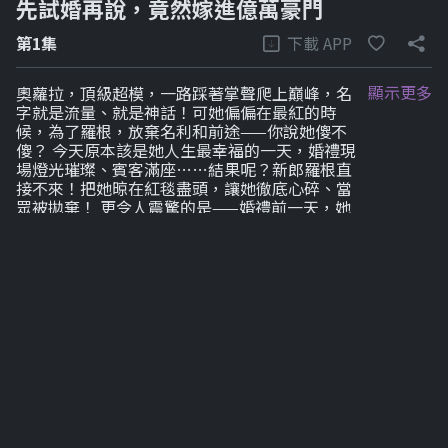
先試婚再說，竟然嫁進億萬豪門
下載 APP
第1集
顯示更多
奧蘿拉，頂級超模，一路踩著掌聲爬上巔峰，名
字就是流量、就是神話！可她偏偏在最紅的時
候，為了羅根，放棄名利和前途——你說她傻不
傻？ 今天原本該是她人生最幸福的一天，婚禮現
場燈光璀璨、賓客滿座……結果呢？新郎羅根直
接不來！把她晾在紅毯盡頭，讓她徹底心碎、當
眾被拋棄！ 更令人震驚的是——婚禮前一天，她
才得知死對頭葛蕾絲竟然懷了羅根的孩子！她還
抱著一絲希望，還在說服自己「他會來的」……
但是現實狠狠甩了她一巴掌：他不來了，連一句
解釋都沒有！ 就在所有人等著看她崩潰時——奧
蘿拉反而抬起頭，眼神冷靜。她轉身，直接走向
同樣被新娘放鴿子的男人——全城最有錢、最不
好惹的那位：梅森休斯！ 她的一句話讓全場沸騰
——「你也被放鴿子？那我們結婚啊！」 瘋了
嗎？她是在賭命！ 梅森一向不講廢話，立刻就命
令助理查她底細。結果？他當然認得她——那個
永遠是鏡頭焦點、把所有人都踩在腳下的奧蘿
拉。 下一秒，更離譜的來了——他竟然點頭！