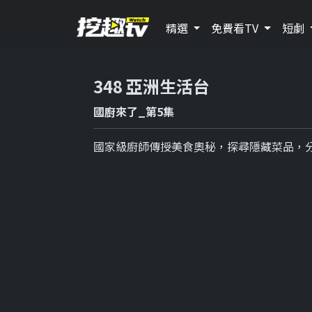
精選
免費看TV
短劇
348 亞洲生活台
國廚來了_第5集
國家級廚師傳授美食奧秘，探尋隱藏菜品，