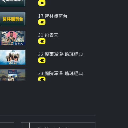
HD
17 智林體育台
HD
31 包青天
HD
32 煙雨濛濛-瓊瑤經典
HD
33 庭院深深-瓊瑤經典
HD
34 在水一方-瓊瑤經典
HD
35 六個夢-婉君
HD