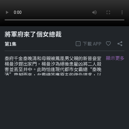
將軍府來了個女總裁
下載 APP
第1集
顯示更多
秦府千金秦晚清和母親被鳳凰男父親的新晉妾室
楊曼汐趕出家門，楊曼汐為絕後患雇凶將二人殺
害並丟至井中。此時恰逢現代都市女霸總“秦晚
清”穿越而來，女霸總答應原主的復仇請求，以
身入局，親自上演復仇大戲。
劇集列表
1-6
7-12
7-12
7-12
7-12
7-