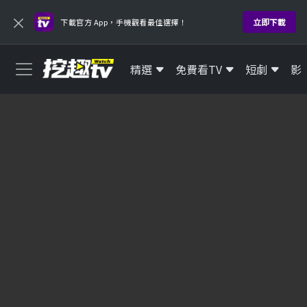
×
立即下載
下載官方 App，手機觀看最佳選擇！
精選
免費看TV
短劇
影