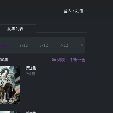
登入 / 註冊
劇集列表
1-6
7-12
7-12
7-12
7-12
7-12
00集
列表
新→舊
第1集
2分鐘