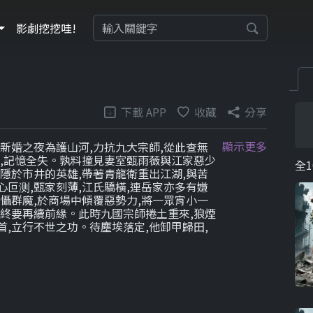
影劇挖挖哇!
下載 APP
收藏
分享
顯示更多
新婚之夜為護山河,力抗九大宗師,從此查無
日,記憶全失。孰料撞見妻室甄雨薇與江家惡少
全1
隱於市井的英雄,帶著青龍衛重出江湖,與苦
叵测,甄家刻薄,江氏驕橫,連岳家亦多有嫌
懾群魔,於商場中傾覆惡勢力,將一眾宵小一
,終要再續前緣。此時九國宗師捲土重來,狼煙
,立行不世之功。待塵埃落定,他卸甲歸田,