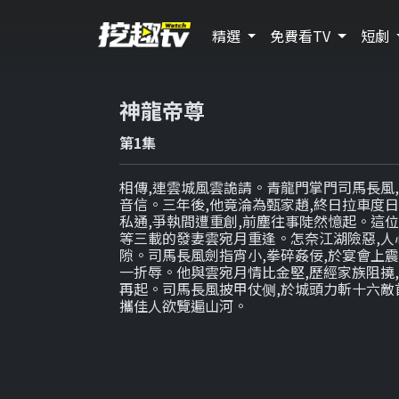
精選
免費看TV
短劇
神龍帝尊
第1集
相傳,連雲城風雲詭請。青龍門掌門司馬長風,
音信。三年後,他竟淪為甄家趙,終日拉車度
私通,爭執間遭重創,前塵往事陡然憶起。這位
等三載的發妻雲宛月重逢。怎奈江湖險惡,人心
隙。司馬長風劍指宵小,拳碎姦佞,於宴會上震
一折辱。他與雲宛月情比金堅,歷經家族阻撓
再起。司馬長風披甲仗侧,於城頭力斬十六敵首
攜佳人欲覽遍山河。