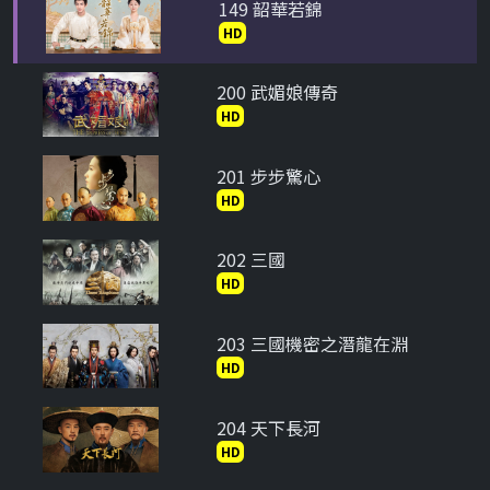
149 韶華若錦
HD
200 武媚娘傳奇
HD
201 步步驚心
HD
202 三國
HD
203 三國機密之潛龍在淵
HD
204 天下長河
HD