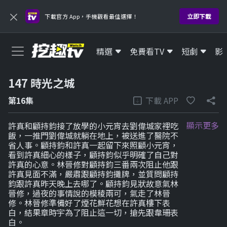
HD
×
立即下載
下載官方 App，手機觀看最佳選擇！
141 女醫明妃傳
HD
精選
免費看TV
短劇
影
142 楚喬傳
147 時光之城
HD
下載 APP
第16集
143 陸貞傳奇
顯示更多
許真和顧持鈞接了放學的小元宵去劉偉城家裡吃
HD
飯，一推門劉偉城就躺在地上，被送進了醫院不
省人事。顧持鈞和許真一起留下來照顧小元宵，
144 蜀山戰紀之劍俠傳奇
看到許真細心的樣子，顧持鈞似乎明確了自己對
許真的心意。林晉修對顧持鈞三番兩次阻止他跟
HD
許真見面不滿，嚴肅跟顧持鈞攤牌，並質問顧持
鈞跟許真昨天晚上去哪了。顧持鈞見狀故意氣林
145 鳳囚凰
晉修，過夜的事情說的模稜兩可，氣走了林晉
修。林晉修準備好了煙花鮮花想在許真樓下表
HD
白，結果章時宇為了阻止這一切，搶先跟韋珊表
白。