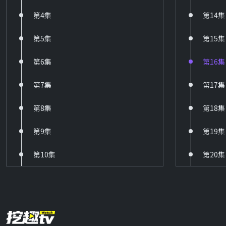
208 忽必烈傳奇
第4集
第14集
HD
第5集
第15集
220 另一種藍
第6集
第16集
HD
第7集
第17集
221 聽說你喜歡我
HD
第8集
第18集
222 一見傾心
第9集
第19集
HD
第10集
第20集
223 心動不可恥還很可愛
HD
224 謝謝你醫生
HD