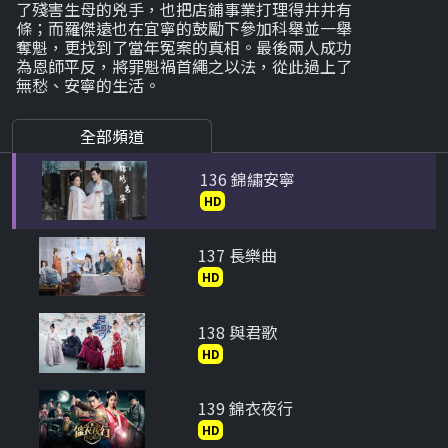
了殘害生母的兇手，也把店鋪事業打理得井井有
134 長安十二時辰
條；而羅傑遠也在宜寧的鼓勵下參加科舉並一舉
奪魁，更找到了當年冤案的真相。最後兩人成功
HD
為恩師平反，將罪魁禍首繩之以法，從此過上了
無愁、安寧的生活。
135 大宋少年志2
HD
全部頻道
136 錦繡安寧
HD
137 長樂曲
HD
138 與君歌
HD
139 錦衣夜行
HD