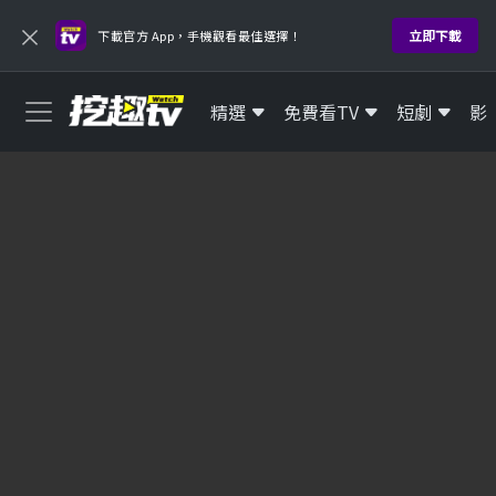
×
立即下載
下載官方 App，手機觀看最佳選擇！
精選
免費看TV
短劇
影