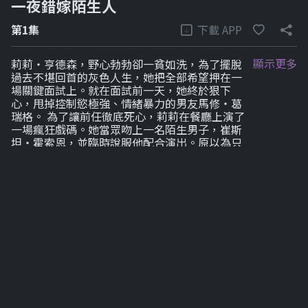
一夜錯嫁陌生人
下載 APP
第1集
顯示更多
莉莉・亨德森，野心勃勃卻一貧如洗，為了擺脫
過去不堪回首的灰色人生，她把全部希望押在一
場關鍵面試上。就在面試前一天，她終於狠下
心，甩掉控制慾極強、情緒暴力的男友馬修・葛
瑞格。 為了讓前任徹底死心，莉莉在餐廳上演了
一場瘋狂戲碼。她當眾吻上一名陌生男子，崔斯
坦・霍索恩，並臨時說服他配合演出。原以為只
是權宜之計，卻在酒精與衝動之下，演變成一夜
失控的錯誤。 隔天，莉莉遲到趕到面試現場，卻
瞬間如墜冰窟。坐在面試官位置上的人，竟是她
剛分手的前任——而他，已成為這家公司的新任
執行長。 更殘酷的是，馬修不但錄取了她，還將
她牢牢綁在自己掌控之下。表面是工作機會，實
際卻是報復與佔有的開始。 就在莉莉陷入職場與
情感的雙重壓迫時，那名一夜情的陌生男人再次
出現。崔斯坦主動聯絡她，提出一筆交易——只
要她假扮他的未婚妻，應付即將來訪的母親，就
能換取金錢與奢華生活。 莉莉進退兩難。 一邊是
陰魂不散、步步逼近的前任上司。 一邊是身份成