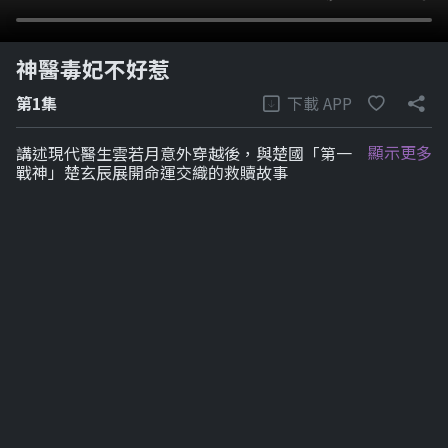
神醫毒妃不好惹
下載 APP
第1集
顯示更多
講述現代醫生雲若月意外穿越後，與楚國「第一
戰神」楚玄辰展開命運交織的救贖故事
劇集列表
1-6
7-12
7-12
7-12
7-12
7-
全100集
列表
新→舊
第1集
2分鐘