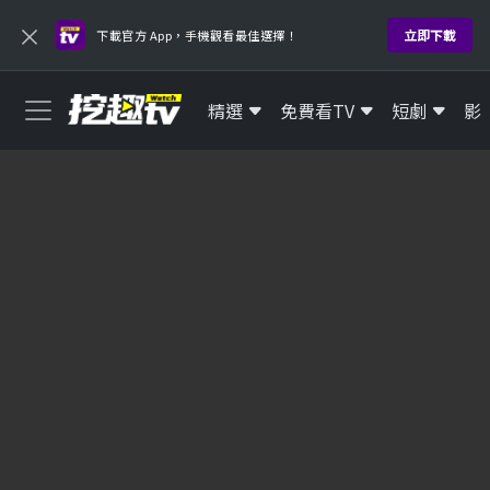
×
立即下載
下載官方 App，手機觀看最佳選擇！
精選
免費看TV
短劇
影