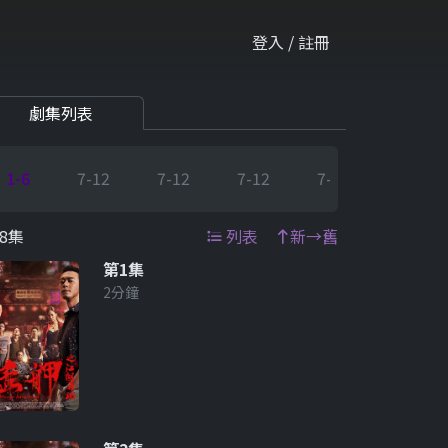
登入 / 註冊
劇集列表
1-6
7-12
7-12
7-12
7-12
7-12
8集
列表
新→舊
第1集
2分鐘