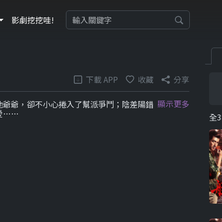
影劇挖挖哇!
下載 APP
收藏
分享
顯示更多
他爺爺，卻不小心捲入了幫派爭鬥；陰差陽錯
愛……
全3