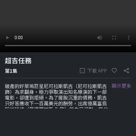
超吉任務
下載 APP
第1集
顯示更多
破產的好萊塢巨星尼可拉斯凱吉（尼可拉斯凱吉
飾）為求翻身，極力爭取演出知名導演的下一部
電影，卻遭到拒絕。為了擺脫沉重的債務，凱吉
只好答應收下一百萬美元的酬勞，出席億萬富翁
粉絲哈維（佩德羅帕斯卡 飾）的生日派對。當他
得知哈維是綁架加泰隆尼亞總統候選人女兒的軍
火販子時，情況開始變得複雜，中情局希望凱吉
能協助他們將哈維逮捕到案，於是他被迫展現出
他過去在大銀幕上的英雄形象，以拯救自己和妻