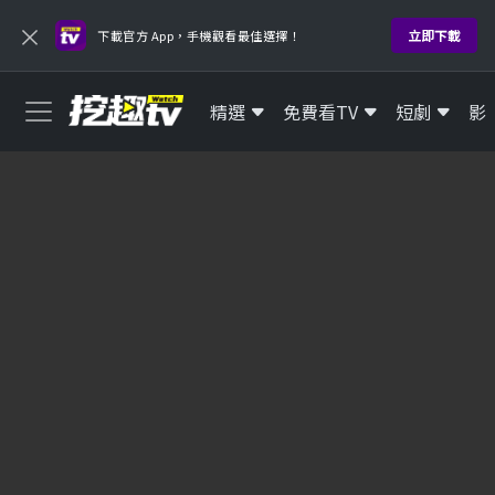
×
立即下載
下載官方 App，手機觀看最佳選擇！
精選
免費看TV
短劇
影