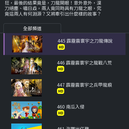
狂，最後的結果竟是，刀龍開眼！意外意外，漠
HD
刀絕塵、嘯日猋，兩人竟同時具有刀龍之眼，究
竟這兩人有何淵源？又將牽引出什麼樣的故事？
444 霹靂天啟
HD
全部頻道
445 霹靂震寰宇之刀龍傳說
HD
446 霹靂震寰宇之龍戰八荒
HD
447 霹靂震寰宇之兵甲龍痕
HD
460 南瓜入侵
HD
461 海鸚出任務