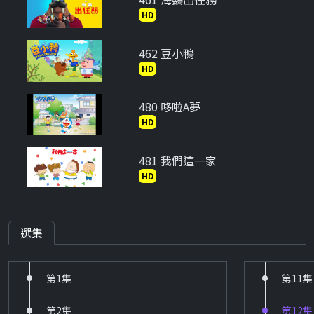
HD
462 豆小鴨
HD
480 哆啦A夢
HD
481 我們這一家
HD
482 元氣媽媽
HD
選集
483 蠟筆小新
第1集
第11集
HD
第2集
第12集