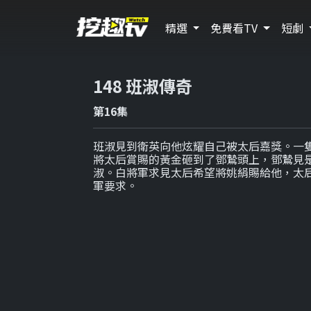
精選
免費看TV
短劇
148 班淑傳奇
第16集
班淑見到衛英向他炫耀自己被太后嘉獎。一
將太后賞賜的黃金砸到了鄧鷙頭上，鄧鷙見
淑。白將軍求見太后希望將姚絹賜給他，太
軍要求。