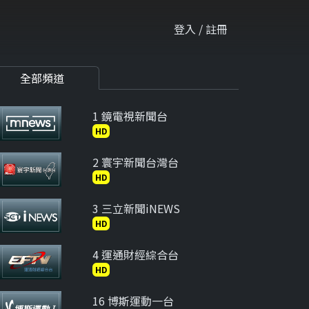
登入 / 註冊
全部頻道
1 鏡電視新聞台
HD
2 寰宇新聞台灣台
HD
3 三立新聞iNEWS
HD
4 運通財經綜合台
HD
16 博斯運動一台