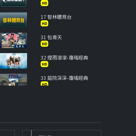
HD
17 智林體育台
HD
31 包青天
HD
32 煙雨濛濛-瓊瑤經典
HD
33 庭院深深-瓊瑤經典
HD
34 在水一方-瓊瑤經典
HD
35 六個夢-婉君
HD