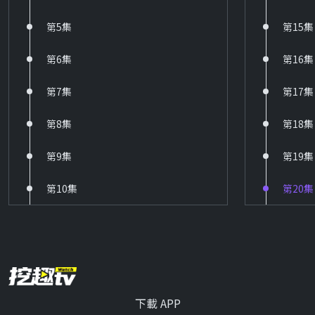
HD
第5集
第15集
320 型男大主廚
第6集
第16集
HD
第7集
第17集
321 廚娘香Q秀
HD
第8集
第18集
330 醫師好辣
第9集
第19集
HD
第10集
第20集
331 醫夫醫妻
HD
341 生活智多星
HD
下載 APP