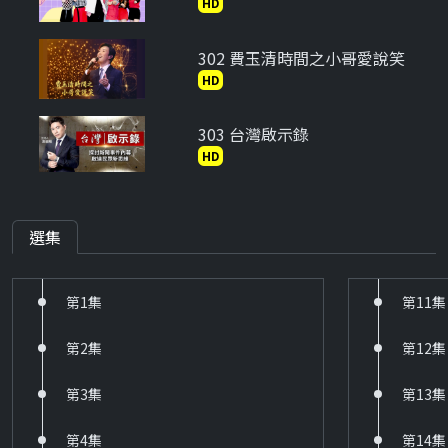
HD
302 費玉清時間之小哥愛說笑
HD
303 台灣啟示錄
HD
304 全民星攻略
HD
選集
305 現代啟示錄
第1集
第11集
HD
第2集
第12集
306 台灣1001個故事
HD
第3集
第13集
307 哈哈台
第4集
第14集