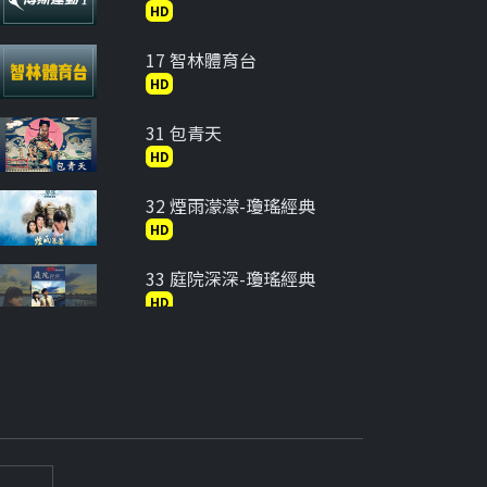
HD
17 智林體育台
HD
31 包青天
HD
32 煙雨濛濛-瓊瑤經典
HD
33 庭院深深-瓊瑤經典
HD
34 在水一方-瓊瑤經典
HD
35 六個夢-婉君
HD