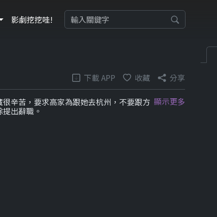
影劇挖挖哇!
下載 APP
收藏
分享
顯示更多
藏很辛苦，要求高家為跟她去杭州，不要跟方
餘提出辭職。