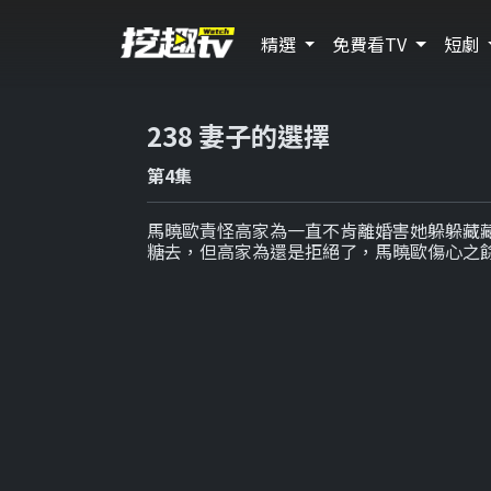
精選
免費看TV
短劇
238 妻子的選擇
第4集
馬曉歐責怪高家為一直不肯離婚害她躲躲藏
糖去，但高家為還是拒絕了，馬曉歐傷心之