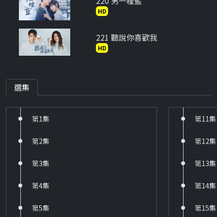
220 另一種藍
HD
221 聽說你喜歡我
HD
222 一見傾心
HD
選集
223 心動不可恥還很可愛
第1集
第11集
HD
第2集
第12集
224 謝謝你醫生
HD
第3集
第13集
225 芥子時光
第4集
第14集
HD
第5集
第15集