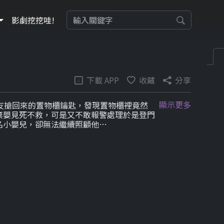
影劇挖挖哇!
下載 APP
收藏
分享
顯示更多
友搶回來的置物櫃鑰匙，發現置物櫃裡竟然
棄嬰見死不救，可是又不敢報警處理於是登門
名小嬰兒，卻無法繼續照顧他…