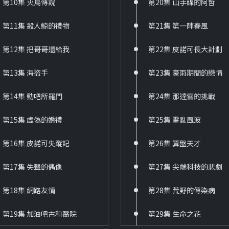
第10集 火鳥傳說
第20集 山手線的阿哲
第11集 殺人鯨的禮物
第21集 第一陣春風
第12集 把哥哥還給我
第22集 皮諾可長大計劃
第13集 海盜手
第23集 豪雨期間的戀情
第14集 動吧所羅門
第24集 那達雷的挑戰
第15集 虛偽的婚禮
第25集 霍亂風波
第16集 皮諾可失蹤記
第26集 算盤天才
第17集 失聲的偶像
第27集 尖端科技的悲劇
第18集 網路友情
第28集 荒野的傳染病
第19集 加油吧古和醫院
第29集 生命之花