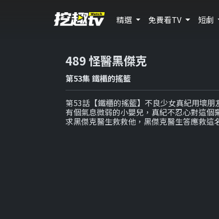
精選
免費看TV
短劇
489 怪醫黑傑克
第53集 鐵櫃的搖籃
第53話【鐵櫃的搖籃】不良少女真紀用壞朋
有個氣息微弱的小嬰兒，真紀不忍心對這個
求黑傑克醫生救救他，黑傑克醫生答應救這