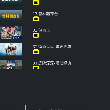
HD
17 智林體育台
HD
31 包青天
HD
32 煙雨濛濛-瓊瑤經典
HD
33 庭院深深-瓊瑤經典
HD
34 在水一方-瓊瑤經典
HD
35 六個夢-婉君
HD