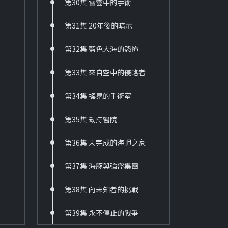
第30集 雷雲中的手術
第40
36 六個夢-啞妻
HD
第31集 20年後的暗示
第4
37 六個夢-三朵花
第32集 藍色大海的恐怖
第42
HD
38 台灣靈異事件
第33集 來自空中的侵略者
第43
HD
第34集 搖晃的手術室
第44
39 京城四少
HD
第35集 劫持醫院
第45
40 新兵日記
第36集 未完成的海岬之家
第46
HD
第37集 海豚與強盜集團
第4
41 新兵日記之特戰英雄
HD
第38集 向未知者的挑戰
第48
60 戲說台灣
第39集 永不停止的戰爭
第4
HD