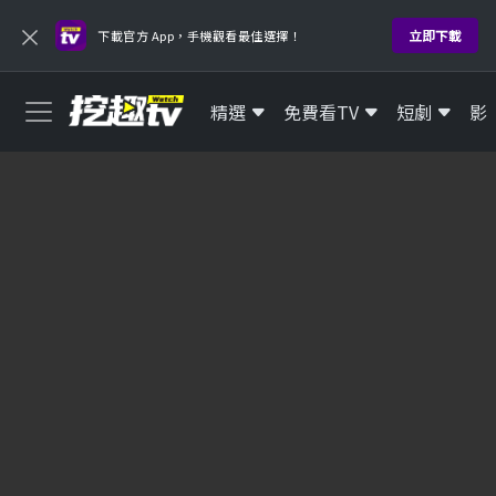
×
立即下載
下載官方 App，手機觀看最佳選擇！
精選
免費看TV
短劇
影