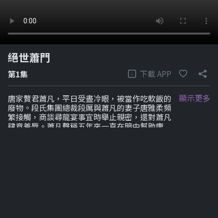
絕世蕭門
下載 APP
第1集
顯示更多
唐家贅君蕭凡，平日受盡冷眼，被當作吃軟飯的
廢物。段氏集團總裁段厲與蕭凡的妻子唐雅柔頻
繁接觸，商談尋龍宴事宜時舉止親密，還對蕭凡
肆意羞辱。蕭凡聲稱五年來一直在暗中幫助唐
家，卻遭眾人嘲諷的故事。
劇集列表
1-6
7-12
7-12
7-12
7-12
7-