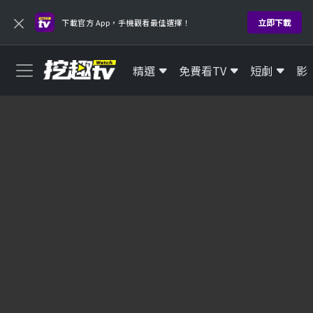
×
立即下載
下載官方 App，手機觀看最佳選擇！
精選
免費看TV
短劇
影