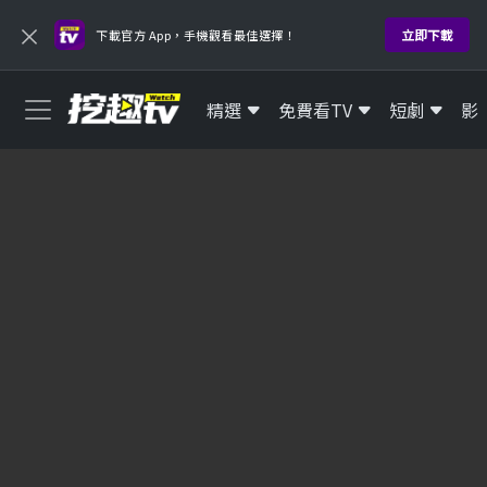
×
立即下載
下載官方 App，手機觀看最佳選擇！
精選
免費看TV
短劇
影