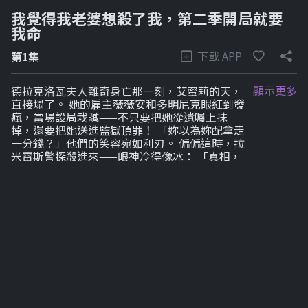
我覺得我老婆想殺了我，第二季開局就要
我命
下載 APP
第1集
顯示更多
德拉克洛瓦夫人離奇身亡那一刻，艾蜜莉的天，
直接塌了。 她的雇主薇薇安和多明尼克眼紅到發
瘋，當場設局栽贓——不只要把她從遺囑上抹
掉，還要把她送進監獄頂罪！ 「妳以為妳配拿走
一分錢？」他們的笑容宛如利刃。 偏偏這時，拉
米雷斯警探殺進來——眼神冷得像冰： 「真相，
我要親手挖出來。」 查到最後，所有人都傻了：
德拉克洛瓦夫人根本不是被害，是自然死亡！ 艾
蜜莉清白得不能再清白——那兩個人，才是真正
的狠毒之人！ 可劇情還沒完。 多明尼克的黑歷史
開始反噬！ 羅德里格斯警探盯上「拉斐爾失蹤
案」的可疑真相，一層層往下扒——每一條線，
都指向多明尼克！ 他慌了，怕了，直接跑路躲起
來：「別查了……求你別再查了！」 艾蜜莉洗刷
冤屈的那天，命運狠狠翻盤—— 她竟然，意外繼
承了德拉克洛瓦夫人的鉅額財富！ 從被踩在地上
的女傭，一秒變成真正的女主人！ 但她沒被金錢