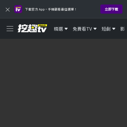
×
立即下載
下載官方 App，手機觀看最佳選擇！
精選
免費看TV
短劇
影