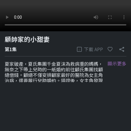
顧帥家的小甜妻
下載 APP
第1集
顯示更多
夏家破產，夏氏集團千金夏沫為救病重的媽媽，
無奈之下帶上兒時的一紙婚約前往顧氏集團找顧
總借錢。顧總不僅安排顧家最好的醫院為女主角
治病，還要履行兒時婚約。領證後，女主角發現
自己居然認錯人，誤嫁給了未婚夫的小叔，但沒
有因此說破，婚後一直被顧總偏愛。
劇集列表
1-6
7-12
7-12
7-12
7-12
7-