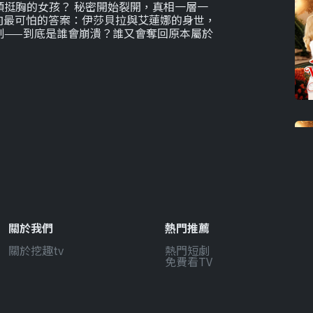
挺胸的女孩？ 秘密開始裂開，真相一層一
向最可怕的答案：伊莎貝拉與艾蓮娜的身世，
刻——到底是誰會崩潰？誰又會奪回原本屬於
關於我們
熱門推薦
關於挖趣tv
熱門短劇
免費看TV