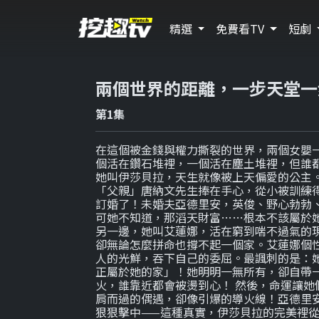
精選
免費看TV
短劇
兩個世界的距離，一步天堂一
第1集
在這個被金錢與權力撕裂的世界，兩個女嬰
個活在鑽石堆裡，一個活在塵土堆裡，但誰
她叫伊莎貝拉，天生就像被上天偏愛的公主
「父親」唐納文先生捧在手心，從小被訓練
訂婚了！未婚夫亞德里安，英俊、野心勃勃
可她不知道，那滔天財富……根本不該屬於
另一邊，她叫艾蓮娜，活在窮到喘不過氣的
卻無論怎麼拼命也撐不起一個家。艾蓮娜個
人的光鮮，吞下自己的委屈。最諷刺的是：
正屬於她的家」！她明明一無所有，卻自帶
火，誰靠近都會被燙到心！ 然後，命運讓她
肩而過的偶遇，卻像引爆的導火線！亞德里
狠狠擊中——這種真實，伊莎貝拉的完美裡