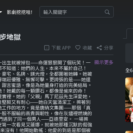
影劇挖挖哇!
步地獄
下載 APP
收藏
分享
顯示更多
一出生就被掉包——命運狠狠開了個玩笑！一
都不知道：她們的人生，本來不屬於自己！
全6
。豪宅、名牌、鎂光燈，全都圍著她轉。她被
得端莊優雅、無懈可擊。更誇張的是——她還
、甜言蜜語，像是為她量身打造的完美結局。
她！她戴的每一顆鑽石，都像是偷來的命！
現實裡。她的「父親」馬丁尼茲先生深愛她，
性堅毅又有耐心——她白天當清潔工，擦著別
她工作的地方，竟是唐納文集團——那個「真
一股不服輸的高貴與韌性，像在灰燼裡燃燒的
們遇到了同一個男人——亞德里安。 一場擦
安第一次看見艾蓮娜，就被她那種沉默的倔強
從來沒有！他開始動搖：他愛的到底是那個被