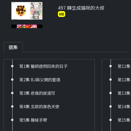
497 轉生成貓咪的大叔
HD
498 科學小飛俠
HD
選集
499 科學小飛俠II
HD
第1集 醫師證照回來的日子
第11
500 科學小飛俠F
第2集 BJ與父親的重逢
第12
HD
第3集 悲傷的皮諾可
第13
第4集 北歐的黑色天使
第14集
第5集 機械手臂
第15集