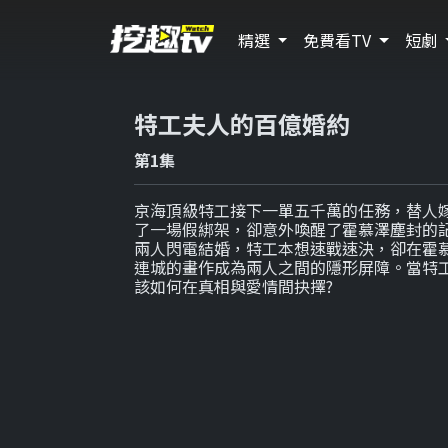
精選
免費看TV
短劇
特工夫人的百億婚約
第1集
京海頂級特工接下一單五千萬的任務，替人
了一場假綁架，卻意外喚醒了霍慕澤塵封的
兩人閃電結婚，特工本想速戰速決，卻在霍
連城的畫作成為兩人之間的隱形屏障。當特
該如何在真相與愛情間抉擇?