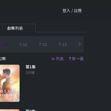
登入 / 註冊
劇集列表
1-6
7-12
7-12
7-12
7-12
7-12
2集
列表
新→舊
第1集
2分鐘