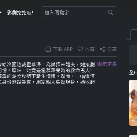
影劇挖挖哇!
下載 APP
收藏
分享
顯示更多
嫁給冷面總裁霍慕澤。為試探未婚夫，她策劃
記憶。原來，她竟是霍慕澤兒時的救命恩人!
全6
慕澤的溫柔攻勢下漸生情愫。然而，一幅價值
工身份瀕臨暴露，周家親人突然現身，她收起