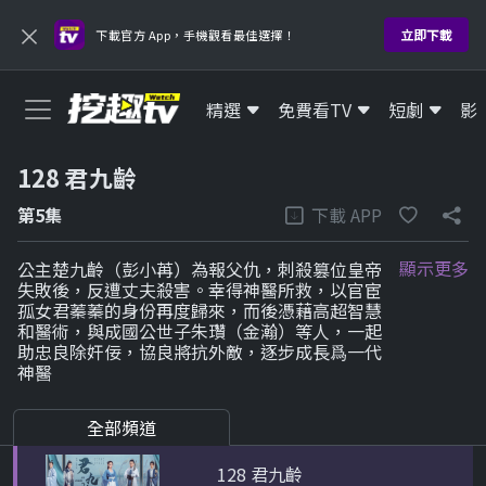
×
立即下載
下載官方 App，手機觀看最佳選擇！
123 霸道娘子請指教
HD
精選
免費看TV
短劇
影
124 家宴
HD
128 君九齡
下載 APP
第5集
125 大唐榮耀
HD
顯示更多
公主楚九齡（彭小苒）為報父仇，刺殺篡位皇帝
失敗後，反遭丈夫殺害。幸得神醫所救，以官宦
126 醫聖
孤女君蓁蓁的身份再度歸來，而後憑藉高超智慧
和醫術，與成國公世子朱瓚（金瀚）等人，一起
HD
助忠良除奸佞，協良將抗外敵，逐步成長爲一代
神醫
127 白髮
HD
全部頻道
128 君九齡