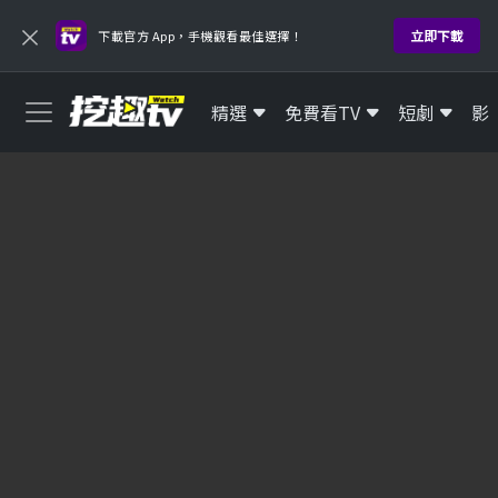
×
立即下載
下載官方 App，手機觀看最佳選擇！
精選
免費看TV
短劇
影