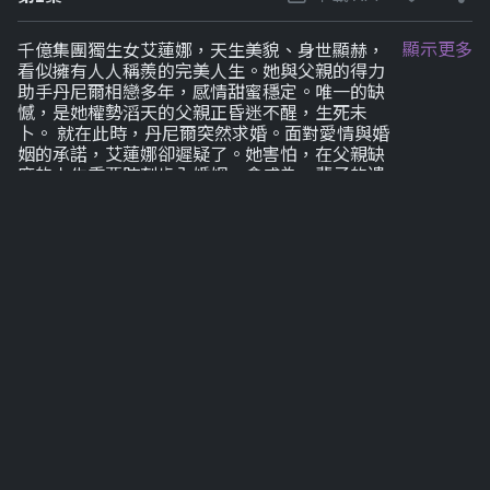
顯示更多
千億集團獨生女艾蓮娜，天生美貌、身世顯赫，
看似擁有人人稱羨的完美人生。她與父親的得力
助手丹尼爾相戀多年，感情甜蜜穩定。唯一的缺
憾，是她權勢滔天的父親正昏迷不醒，生死未
卜。 就在此時，丹尼爾突然求婚。面對愛情與婚
姻的承諾，艾蓮娜卻遲疑了。她害怕，在父親缺
席的人生重要時刻步入婚姻，會成為一輩子的遺
憾。她不知道的是，丹尼爾的溫柔背後，早已暗
藏野心。他想要的不只是她的心，還有她名下那
筆足以改變命運的龐大財富。 與此同時，艾蓮娜
最信任的閨蜜蘇菲亞，內心的嫉妒悄然滋長。她
始終覺得艾蓮娜什麼都有，愛情、金錢、地位，
一樣不缺。於是，她把目光投向丹尼爾，企圖用
一段秘密關係，為自己換取未來的籌碼。兩人暗
中偷情，聯手編織謊言，而艾蓮娜卻毫無察覺。
就在背叛與陰謀逐漸失控之際，年輕律師諾亞臨
危受命，接手家族資產管理。原本只把艾蓮娜當
成客戶的他，卻在相處中，被她的善良與脆弱深
深吸引。 真相終將浮出水面。當愛人與閨蜜同時
撕下面具，艾蓮娜才發現，自己不過是別人野心
中的棋子。 面對愛情、友情與金錢的全面崩塌，
她能否守住尊嚴，奪回屬於自己的人生，還是會